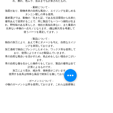
れ、擦れ、色ムラ、歪みまでも計算されたもの。
- 素材について -
強度があり、動物本来の自然な風合い、エイジングを楽しめる
タンニン鞣しの革を使用。
素材選びでは、動物の「生きた証」である生活環境から出来た
傷等あえて使用することで、同じ製品でも一つ一つ個性が生ま
れ、野性味のある革らしさ、他社が真似出来ない、また量産の
出来ない本物の一点モノとなります。(傷は耐久性を考慮して
使うパーツを選定してます。)
- 製品について -
独自の加工により、あえて革にダメージを与え、自然なエイジ
ングを表現しております。
加工過程で独自にブレンドしたオイル、ワックス等を使用して
おり、使用によりオイルが馴染んでいきます。
革の自然な風合いを活かすため、色止めをしない場合がござい
ます。
革の自然な傷を生かした物作りをしており、製品の傷等は全て
計算によるものです。
加工により歪み、縮み等、個体差がございます。
​使用する金具は特殊な薬品で錆加工を施しております。
- ガーメントについて -
小物のガーメントは革を使用しております。これらは副産物と
して生まれる革でも製品として使えず、捨てられてしまう廃棄
の革です。ただ捨てられてしまうのではなく、生き物に対する
敬意を表し、製品としてではなく、革製品のように新たな命を
吹き込むことで再生します。
※これらは在庫に限りがあるため、予告なく仕様を変更する場
合がございます。
- ご注文について -