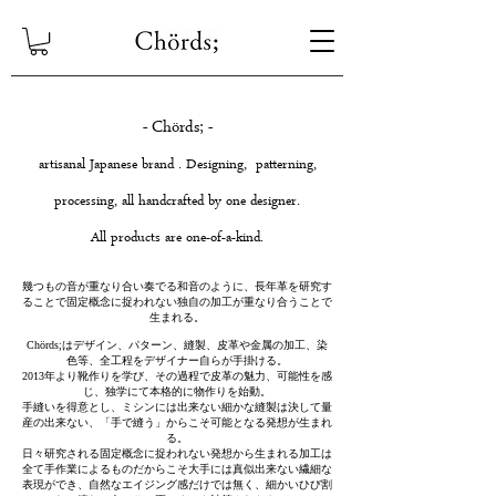
- Chörds; -
artisanal Japanese brand . Designing, patterning,
processing, all handcrafted by one designer.
All products are one-of-a-kind.
幾つもの音が重なり合い奏でる和音のように、長年革を研究す
ることで固定概念に捉われない独自の加工が重なり合うことで
生まれる。
Chörds;はデザイン、パターン、縫製、皮革や金属の加工、染
色等、全工程をデザイナー自らが手掛ける。
2013年より靴作りを学び、その過程で皮革の魅力、可能性を感
じ、独学にて本格的に物作りを始動。
手縫いを得意とし、ミシンには出来ない細かな縫製は決して量
産の出来ない、「手で縫う」からこそ可能となる発想が生まれ
る。
日々研究される固定概念に捉われない発想から生まれる加工は
全て手作業によるものだからこそ大手には真似出来ない繊細な
表現ができ、自然なエイジング感だけでは無く、細かいひび割