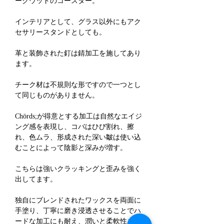
ークウッドのコースター。
インテリアとして、グラス以外にもアク
セサリースタンドとしても。
革と装飾された釘は錆加工を施してあり
ます。
チーク材は不規則な形ですので一つとし
て同じものがありません。
Chörds;が得意とする加工は自然なエイジ
ング感を表現し、コバはひび割れ、擦
れ、色ムラ、形成された深い皺は使い込
むことによって陰影と深みが増す。
こちらは強いクラッキングと歪みを強く
出してます。
独自にブレンドされたワックスを両面に
手塗り、丁寧に磨き浸透させることでハ
ードな加工にも耐え、潤いと柔軟性を与