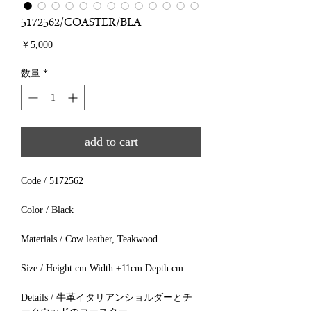
‪5172562‬/COASTER/BLA
価
￥5,000
格
数量
*
add to cart
Code / 5172562
Color / Black
Materials / Cow leather, Teakwood
Size / Height cm Width ±11cm Depth cm
Details / 牛革イタリアンショルダーとチ