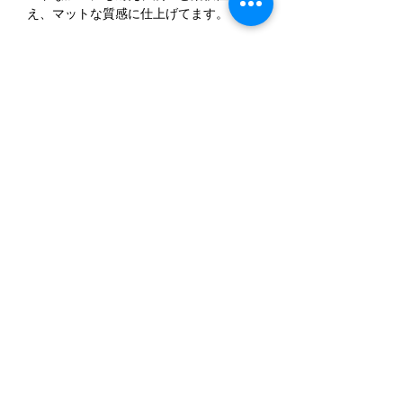
え、マットな質感に仕上げてます。
Attention /
※全工程を手作業で行うため加工に個体
差があり、一点一点風合いに違いがあり
ます。
※天然素材である革の風合いを損なわな
いよう可能な限り色止めを行っておりま
せん。
※モニターや撮影の関係上、若干実物の
色合いと異なる事がございます。
※受注生産となりますため、受注確定後
お届けまでに1-2ヶ月ほどお時間を頂きま
す。(受注状況や革の在庫状況、季節によ
り多少前後します)