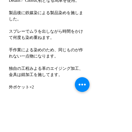
Details / Chörds;初となる馬革を使用。
製品後に鉄媒染による製品染めを施しま
した。
スプレーでムラを出しながら時間をかけ
て何度も染め重ねます。
手作業による染めのため、同じものが作
れない一点物になります。
独自の工程みよる革のエイジング加工、
金具は錆加工を施してます。
外ポケット×2
Attention /
※全工程を手作業で行うため加工に個体
差があり、一点一点風合いに違いがあり
ます。
※天然素材である革の風合いを損なわな