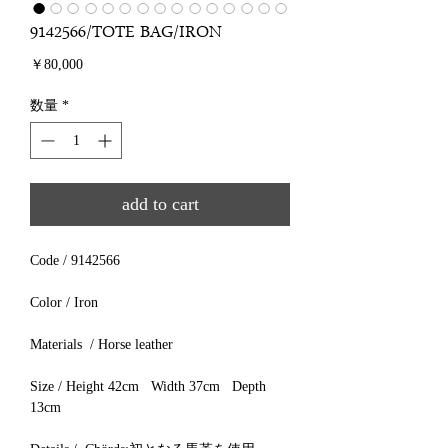
9142566/TOTE BAG/IRON
価
￥80,000
格
数量
*
add to cart
Code / 9142566
Color / Iron
Materials / Horse leather
Size / Height 42cm Width 37cm Depth
13cm